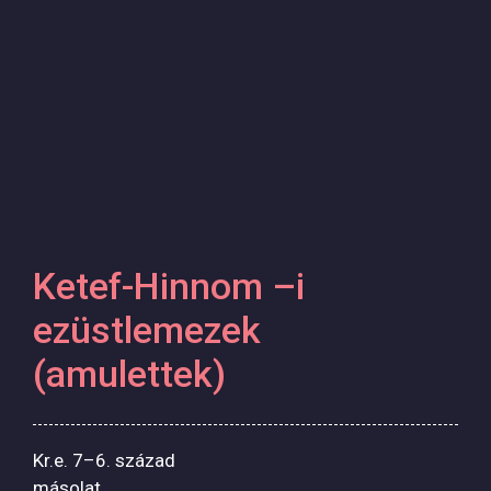
Ketef-Hinnom –i
ezüstlemezek
(amulettek)
Kr.e. 7–6. század
másolat