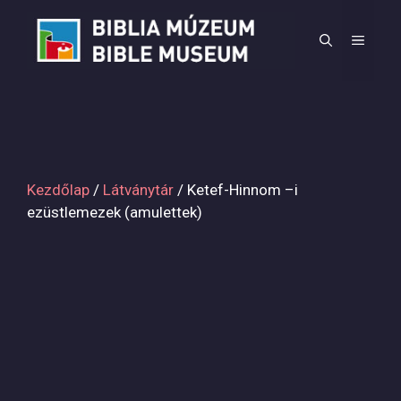
Kilépés
a
MEN
tartalomba
Kezdőlap
/
Látványtár
/ Ketef-Hinnom –i
ezüstlemezek (amulettek)