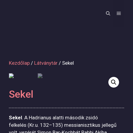
Kilépés
a
MEN
tartalomba
Kezdőlap
/
Látványtár
/ Sekel
Sekel
Sekel
. A Hadrianus alatti második zsidó
felkelés (Kr.u. 132–135) messianisztikus jellegű
volt, vezérét Simon Bar-Kochbát Rabbi Akíba