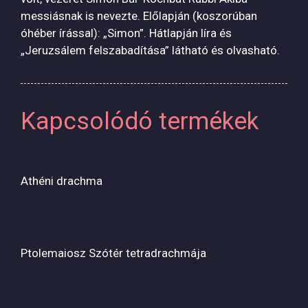
messiásnak is nevezte. Előlapján (koszorúban
óhéber írással): „Simon”. Hátlapján líra és
„Jeruzsálem felszabadítása” látható és olvasható.
Kapcsolódó termékek
Athéni drachma
Ptolemaiosz Szótér tetradrachmája