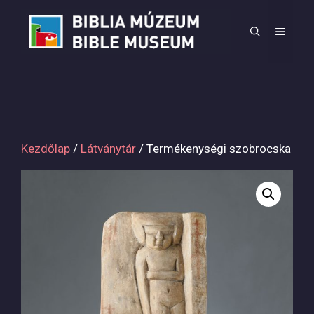
Kilépés
a
MEN
tartalomba
Kezdőlap
/
Látványtár
/ Termékenységi szobrocska