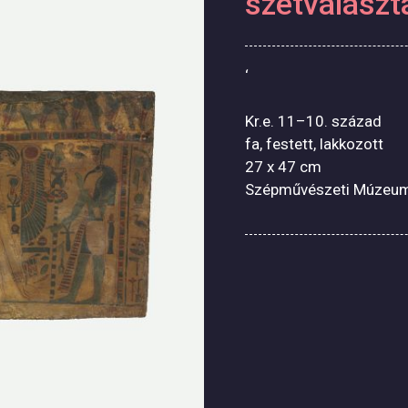
szétválaszt
‘
Kr.e. 11–10. század
fa, festett, lakkozott
27 x 47 cm
Szépművészeti Múzeum,