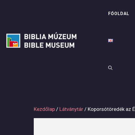
Kilépés
a
FŐOLDAL
tartalomba
Kezdőlap
/
Látványtár
/ Koporsótöredék az Ég