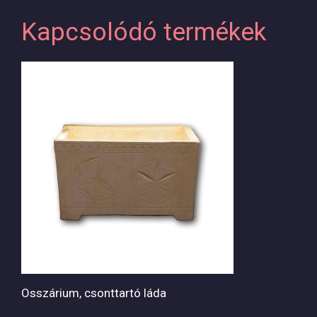
Kapcsolódó termékek
Osszárium, csonttartó láda