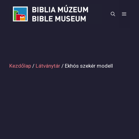
Kilépés
a
MEN
tartalomba
Kezdőlap
/
Látványtár
/ Ekhós szekér modell