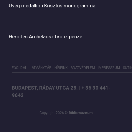
Üveg medallion Krisztus monogrammal
Heródes Archelaosz bronz pénze
FŐOLDAL
LÁTVÁNYTÁR
HÍREINK
ADATVÉDELEM
IMPRESSZUM
SÜTI
BUDAPEST, RÁDAY UTCA 28. | + 36 30 441-
9642
Copyright 2026 ©
Bibliamúzeum