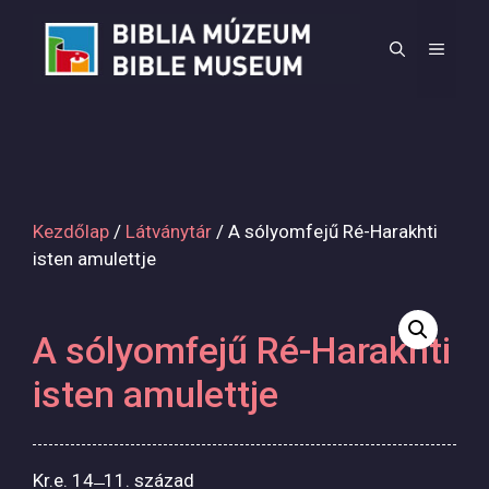
Kilépés
a
MEN
tartalomba
Kezdőlap
/
Látványtár
/ A sólyomfejű Ré-Harakhti
isten amulettje
A sólyomfejű Ré-Harakhti
isten amulettje
Kr.e. 14 ̶ 11. század